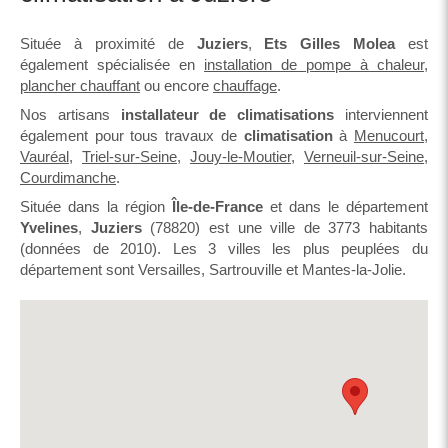
Située à proximité de
Juziers
,
Ets Gilles Molea
est
également spécialisée en
installation de pompe à chaleur
,
plancher chauffant
ou encore
chauffage
.
Nos artisans
installateur de climatisations
interviennent
également pour tous travaux de
climatisation
à
Menucourt
,
Vauréal
,
Triel-sur-Seine
,
Jouy-le-Moutier
,
Verneuil-sur-Seine
,
Courdimanche
.
Située dans la région
Île-de-France
et dans le département
Yvelines
,
Juziers
(78820) est une ville de 3773 habitants
(données de 2010). Les 3 villes les plus peuplées du
département sont Versailles, Sartrouville et Mantes-la-Jolie.