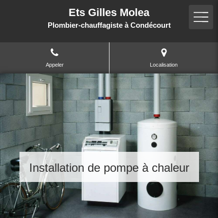
Ets Gilles Molea
Plombier-chauffagiste à Condécourt
Appeler
Localisation
Installation de pompe à chaleur
Chaudière granulés
Plomberie sanitaire
Plancher chauffant
Climatisation
Chauffage