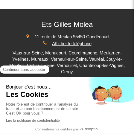
Ets Gilles Molea
11 route de Meulan
95450
Condécourt
Afficher le téléphone
Vaux-sur-Seine, Menucourt, Courdimanche, Meulan-en-
Yvelines, Mureaux, Verneuil-sur-Seine, Vauréal, Jouy-le-
Moutier, Triel-sur-Seine, Vernouillet, Chanteloup-les-Vignes,
Cergy
Plan du site
Mentions légales
©2019 Ets Gilles Molea - Plomberie, Chauffage
Création et référencement du site par Simplébo
Ce site a été proposé par la
CAPEB