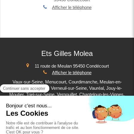
Afficher le téléphone
Ets Gilles Molea
11 route de Meulan
95450
Condécourt
Afficher le téléphone
Vaux-sur-Seine, Menucourt, Courdimanche, Meulan-en-
Yvelines, Mureaux, Verneuil-sur-Seine, Vauréal, Jouy-le-
Moutier, Triel-sur-Seine, Vernouillet, Chanteloup-les-Vignes,
Cergy
Plan du site
Mentions légales
©2019 Ets Gilles Molea - Plomberie, Chauffage