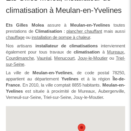
climatisation à Meulan-en-Yvelines
Ets Gilles Molea
assure à
Meulan-en-Yvelines
toutes
prestations de
Climatisation
:
plancher chauffant
mais aussi
chauffage
ou
installation de pompe à chaleur
.
Nos artisans
installateur de climatisations
interviennent
également pour tous travaux de
climatisation
à
Mureaux
,
Courdimanche
,
Vauréal
,
Menucourt
,
Jouy-le-Moutier
ou
Triel-
sur-Seine
.
La ville de
Meulan-en-Yvelines
, de code postal 78250,
appartient au département
Yvelines
et à la région
Île-de-
France
. En 2010, la ville comptait 8855 habitants.
Meulan-en-
Yvelines
est située à proximité de Mureaux, Aubergenville,
Verneuil-sur-Seine, Triel-sur-Seine, Jouy-le-Moutier.